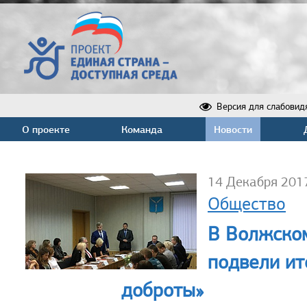
Версия для слабовид
О проекте
Команда
Новости
14 Декабря 201
Общество
В Волжско
подвели ит
доброты»